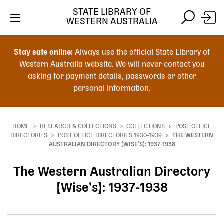
STATE LIBRARY OF
WESTERN AUSTRALIA
Skip
Skip
to
to
Stay safe online:
Always use the official State Library of
main
search
Western Australia website. We will never contact you
content
asking for payment details, passwords or other
personal information.
Main
navigation
HOME
RESEARCH & COLLECTIONS
COLLECTIONS
POST OFFICE
Breadcrumb
DIRECTORIES
POST OFFICE DIRECTORIES 1930-1939
THE WESTERN
AUSTRALIAN DIRECTORY [WISE'S]: 1937-1938
The Western Australian Directory
[Wise's]: 1937-1938