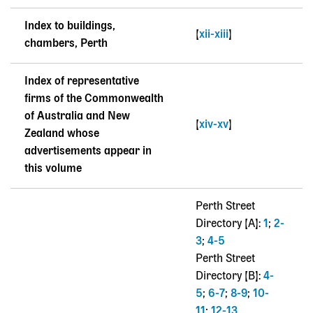
Index to buildings,
[
xii-xiii
]
chambers, Perth
Index of representative
firms of the Commonwealth
of Australia and New
[
xiv-xv
]
Zealand whose
advertisements appear in
this volume
Perth Street
Directory [A]:
1
;
2-
3
;
4-5
Perth Street
Directory [B]:
4-
5
;
6-7
;
8-9
;
10-
11
;
12-13