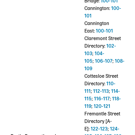
Bridge:
100-101
Cannington:
100-
101
Cannington
East:
100-101
Claremont Street
Directory:
102-
103
;
104-
105
;
106-107
;
108-
109
Cottesloe Street
Directory:
110-
111
;
112-113
;
114-
115
;
116-117
;
118-
119
;
120-121
Fremantle Street
Directory [A-
E]:
122-123
;
124-