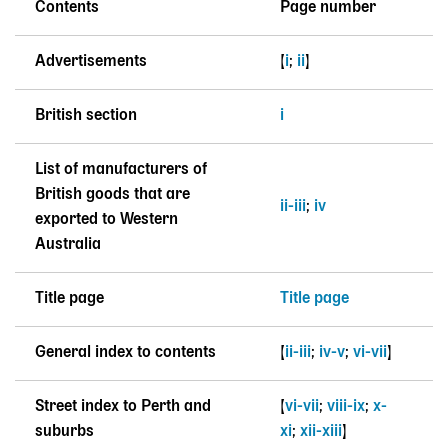
Contents
Page number
Advertisements
[
i
;
ii
]
British section
i
List of manufacturers of
British goods that are
ii-iii
;
iv
exported to Western
Australia
Title page
Title page
General index to contents
[
ii-iii
;
iv-v
;
vi-vii
]
Street index to Perth and
[
vi-vii
;
viii-ix
;
x-
suburbs
xi
;
xii-xiii
]