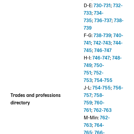
D-E:
730-731
;
732-
733
;
734-
735
;
736-737
;
738-
739
F-G:
738-739
;
740-
741
;
742-743
;
744-
745
;
746-747
H-I:
746-747
;
748-
749
;
750-
751
;
752-
753
;
754-755
J-L:
754-755
;
756-
Trades and professions
757
;
758-
directory
759
;
760-
761
;
762-763
M-Min:
762-
763
;
764-
765
;
766-