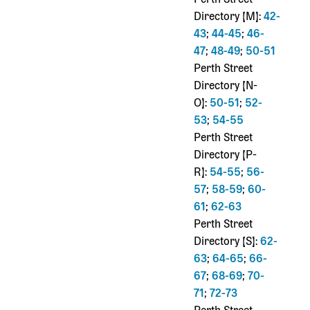
Perth Street
Directory [M]:
42-
43
;
44-45
;
46-
47
;
48-49
;
50-51
Perth Street
Directory [N-
O]:
50-51
;
52-
53
;
54-55
Perth Street
Directory [P-
R]:
54-55
;
56-
57
;
58-59
;
60-
61
;
62-63
Perth Street
Directory [S]:
62-
63
;
64-65
;
66-
67
;
68-69
;
70-
71
;
72-73