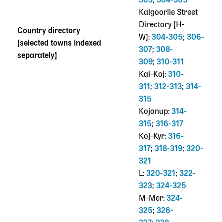
303
;
304-305
Kalgoorlie Street
Directory [H-
Country directory
W]:
304-305
;
306-
[selected towns indexed
307
;
308-
separately]
309
;
310-311
Kal-Koj:
310-
311
;
312-313
;
314-
315
Kojonup:
314-
315
;
316-317
Koj-Kyr:
316-
317
;
318-319
;
320-
321
L:
320-321
;
322-
323
;
324-325
M-Mer:
324-
325
;
326-