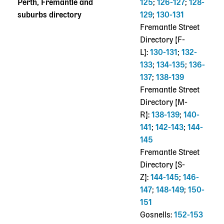
Perth, Fremantle and
125
;
126-127
;
128-
suburbs directory
129
;
130-131
Fremantle Street
Directory [F-
L]:
130-131
;
132-
133
;
134-135
;
136-
137
;
138-139
Fremantle Street
Directory [M-
R]:
138-139
;
140-
141
;
142-143
;
144-
145
Fremantle Street
Directory [S-
Z]:
144-145
;
146-
147
;
148-149
;
150-
151
Gosnells:
152-153