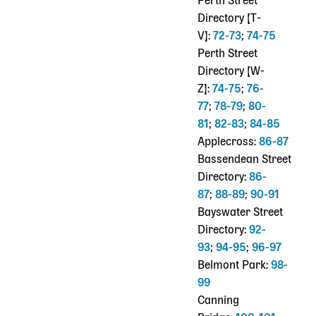
Perth Street
Directory [T-
V]:
72-73
;
74-75
Perth Street
Directory [W-
Z]:
74-75
;
76-
77
;
78-79
;
80-
81
;
82-83
;
84-85
Applecross:
86-87
Bassendean Street
Directory:
86-
87
;
88-89
;
90-91
Bayswater Street
Directory:
92-
93
;
94-95
;
96-97
Belmont Park:
98-
99
Canning