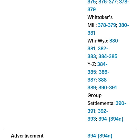
375
;
376-377
;
378-
379
Whittaker’s
Mill:
378-379
;
380-
381
Whi-Wyo:
380-
381
;
382-
383
;
384-385
Y-Z:
384-
385
;
386-
387
;
388-
389
;
390-391
Group
Settlements:
390-
391
;
392-
393
;
394-[394a]
Advertisement
394-[394a]